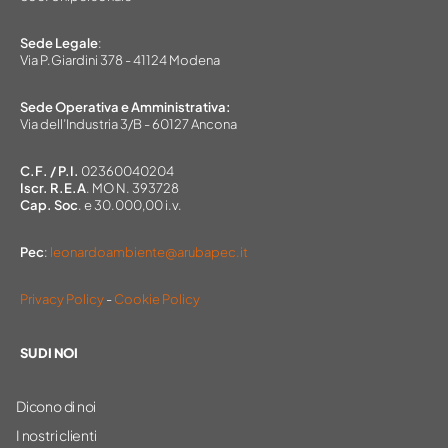
Sede Legale
:
Via P.Giardini 378 - 41124 Modena
Sede Operativa e Amministrativa:
Via dell’Industria 3/B - 60127 Ancona
C.F. / P.I.
02360040204
Iscr. R.E.A
. MO N. 393728
Cap. Soc
. e 30.000,00 i.v.
Pec
:
leonardoambiente@arubapec.it
Privacy Policy
-
Cookie Policy
SU DI NOI
Dicono di noi
I nostri clienti