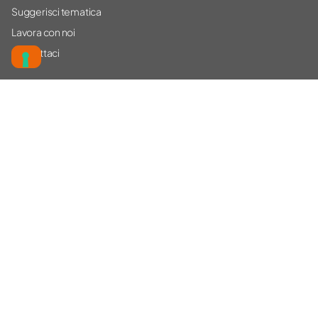
Suggerisci tematica
Lavora con noi
Contattaci
CORSI
Ambiente
Sicurezza
Altro