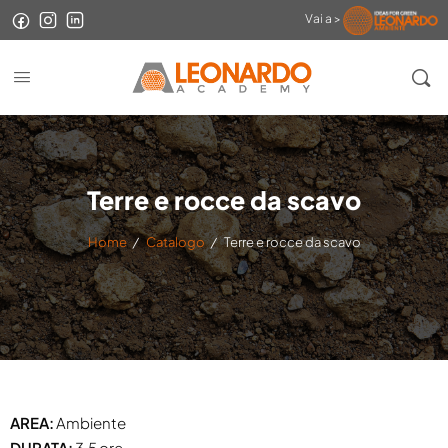
Vai a >
Terre e rocce da scavo
Home
/
Catalogo
/
Terre e rocce da scavo
AREA:
Ambiente
DURATA:
3.5 ore