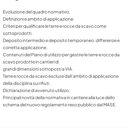
Evoluzione del quadro normativo.
Definizioni e ambito di applicazione.
Criteri per qualificare le terre e rocce da scavo come
sottoprodotti.
Deposito intermedio e deposito temporaneo: differenze e
corretta applicazione.
Contenuti del Piano di utilizzo per gestire le terre e rocce da
scavo prodotte in cantieri di
grandi dimensioni sottoposti a VIA.
Terre e rocce da scavo escluse dall’ambito di applicazione
della disciplina sui rifiuti.
Dichiarazione di avvenuto utilizzo.
Principali novità della normativa in cantiere alla luce dello
schema del nuovo regolamento reso pubblico dal MASE.