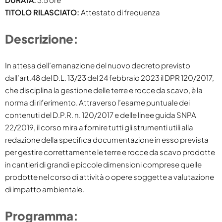
TITOLO RILASCIATO:
Attestato di frequenza
Descrizione:
In attesa dell’emanazione del nuovo decreto previsto
dall’art.48 del D.L. 13/23 del 24 febbraio 2023 il DPR 120/2017,
che disciplina la gestione delle terre e rocce da scavo, è la
norma di riferimento. Attraverso l’esame puntuale dei
contenuti del D.P.R. n. 120/2017 e delle linee guida SNPA
22/2019, il corso mira a fornire tutti gli strumenti utili alla
redazione della specifica documentazione in esso prevista
per gestire correttamente le terre e rocce da scavo prodotte
in cantieri di grandi e piccole dimensioni comprese quelle
prodotte nel corso di attività o opere soggette a valutazione
di impatto ambientale.
Programma: