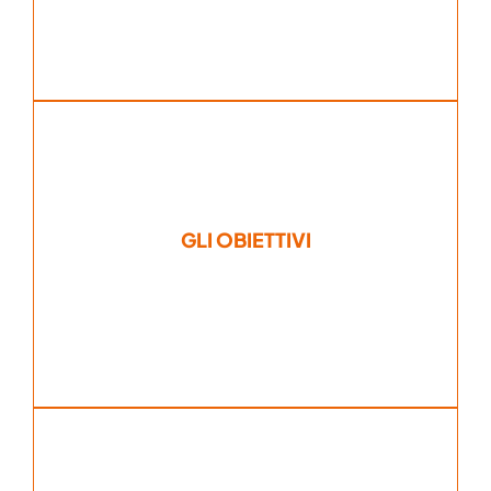
velocità e certezza di risultati e di costi.
GLI OBIETTIVI
definizione di obiettivi da raggiungere con
Le necessità del cliente corrispondono alla