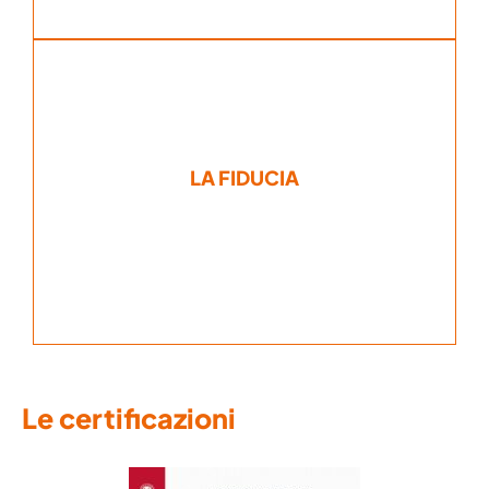
torniamo.
LA FIDUCIA
cliente ha in noi. Da lui partiamo e a lui
Un buon lavoro rafforza la fiducia che il
Le certificazioni