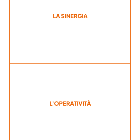
competenza e incisività.
LA SINERGIA
procedure sicure, sviluppate con
Affrontiamo il lavoro in rete attraverso
L'OPERATIVITÀ
soddisfarli, ci mettiamo all’opera.
Una volta chiari gli obiettivi e il percorso per