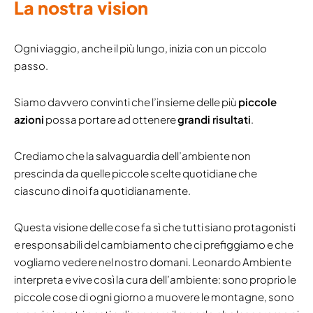
La nostra vision
Ogni viaggio, anche il più lungo, inizia con un piccolo
passo.
Siamo davvero convinti che l’insieme delle più
piccole
azioni
possa portare ad ottenere
grandi risultati
.
Crediamo che la salvaguardia dell’ambiente non
prescinda da quelle piccole scelte quotidiane che
ciascuno di noi fa quotidianamente.
Questa visione delle cose fa sì che tutti siano protagonisti
e responsabili del cambiamento che ci prefiggiamo e che
vogliamo vedere nel nostro domani. Leonardo Ambiente
interpreta e vive così la cura dell’ambiente: sono proprio le
piccole cose di ogni giorno a muovere le montagne, sono