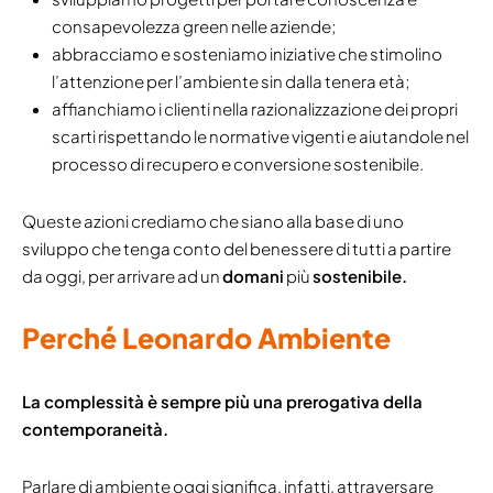
consapevolezza green nelle aziende;
abbracciamo e sosteniamo iniziative che stimolino
l’attenzione per l’ambiente sin dalla tenera età;
affianchiamo i clienti nella razionalizzazione dei propri
scarti rispettando le normative vigenti e aiutandole nel
processo di recupero e conversione sostenibile.
Queste azioni crediamo che siano alla base di uno
sviluppo che tenga conto del benessere di tutti a partire
da oggi, per arrivare ad un
domani
più
sostenibile.
Perché Leonardo Ambiente
La complessità è sempre più una prerogativa della
contemporaneità.
Parlare di ambiente oggi significa, infatti, attraversare