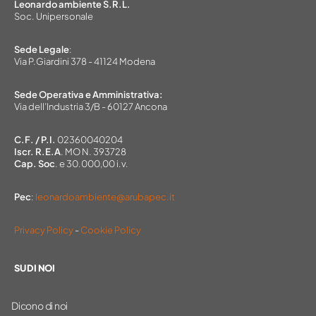
Leonardo ambiente S.R.L.
Soc. Unipersonale
Sede Legale
:
Via P.Giardini 378 - 41124 Modena
Sede Operativa e Amministrativa:
Via dell’Industria 3/B - 60127 Ancona
C.F. / P.I.
02360040204
Iscr. R.E.A
. MO N. 393728
Cap. Soc
. e 30.000,00 i.v.
Pec
:
leonardoambiente@arubapec.it
Privacy Policy
-
Cookie Policy
SU DI NOI
Dicono di noi