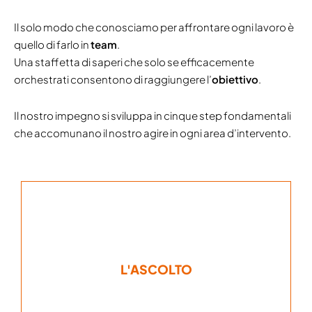
Il solo modo che conosciamo per affrontare ogni lavoro è
quello di farlo in
team
.
Una staffetta di saperi che solo se efficacemente
orchestrati consentono di raggiungere l’
obiettivo
.
Il nostro impegno si sviluppa in cinque step fondamentali
che accomunano il nostro agire in ogni area d’intervento.
noi risolverla.
L'ASCOLTO
condiviso con noi la sua problematica sta a
esigenze del cliente. Una volta che ha
Non prescindiamo mai dall’ascoltare le