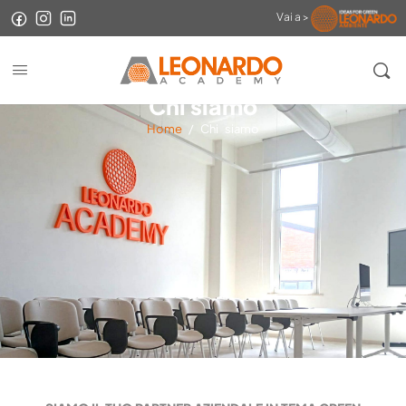
Vai a >
Chi siamo
Home
/
Chi siamo