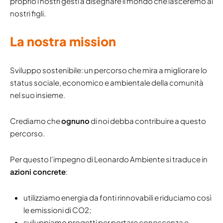
proprio i nostri gesti a disegnare il mondo che lasceremo ai
nostri figli.
La nostra mission
Sviluppo sostenibile: un percorso che mira a migliorare lo
status sociale, economico e ambientale della comunità
nel suo insieme.
Crediamo che
ognuno
di noi debba contribuire a questo
percorso.
Per questo l’impegno di Leonardo Ambiente si traduce in
azioni concrete
:
utilizziamo energia da fonti rinnovabili e riduciamo così
le emissioni di CO2;
sviluppiamo progetti per portare conoscenza e