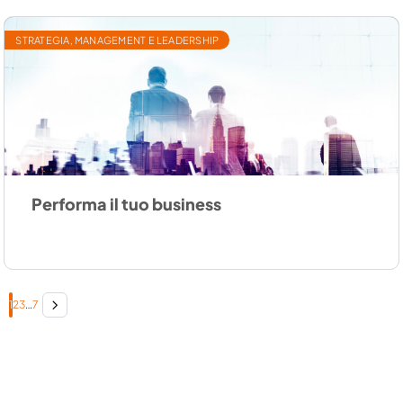
STRATEGIA, MANAGEMENT E LEADERSHIP
Performa il tuo business
1
2
3
…
7