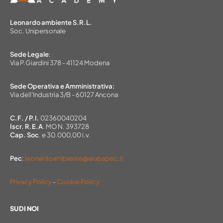
Leonardo ambiente S.R.L.
Soc. Unipersonale
Sede Legale
:
Via P.Giardini 378 - 41124 Modena
Sede Operativa e Amministrativa:
Via dell’Industria 3/B - 60127 Ancona
C.F. / P.I.
02360040204
Iscr. R.E.A
. MO N. 393728
Cap. Soc
. e 30.000,00 i.v.
Pec
:
leonardoambiente@arubapec.it
Privacy Policy
-
Cookie Policy
SU DI NOI