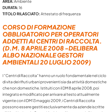
AREA:
Ambiente
DURATA:
16
TITOLO RILASCIATO:
Attestato di frequenza
CORSO DI FORMAZIONE
OBBLIGATORIO PER OPERATORI
ADDETTI AI CENTRI DI RACCOLTA.
(D.M. 8 APRILE 2008 -DELIBERA
ALBO NAZIONALE GESTORI
AMBIENTALI 20 LUGLIO 2009)
I “Centri di Raccolta” hanno un ruolo fondamentale nel ciclo
di vita dei rifiuti urbani provenienti sia da attività domestiche
che non domestiche. Istituiti con il DM 8 aprile 2008, poi
integrato e modificato per arrivare al testo attualmente
vigente con il DM 13 maggio 2009, i Centri di Raccolta
possono essere gestiti esclusivamente da aziende iscritte