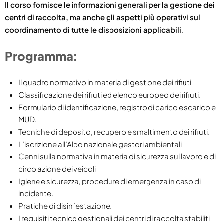
Il corso fornisce le informazioni generali per la gestione dei
centri di raccolta, ma anche gli aspetti più operativi sul
coordinamento di tutte le disposizioni applicabili
.
Programma:
Il quadro normativo in materia di gestione dei rifiuti
Classificazione dei rifiuti ed elenco europeo dei rifiuti.
Formulario di identificazione, registro di carico e scarico e
MUD.
Tecniche di deposito, recupero e smaltimento dei rifiuti.
L’iscrizione all’Albo nazionale gestori ambientali
Cenni sulla normativa in materia di sicurezza sul lavoro e di
circolazione dei veicoli
Igiene e sicurezza, procedure di emergenza in caso di
incidente.
Pratiche di disinfestazione.
I requisiti tecnico gestionali dei centri di raccolta stabiliti