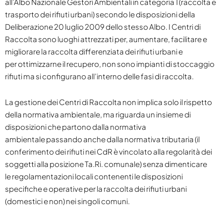
all’Albo Nazionale Gestori Ambientali in categoria 1 (raccolta e
trasporto dei rifiuti urbani) secondo le disposizioni della
Deliberazione 20 luglio 2009 dello stesso Albo. I Centri di
Raccolta sono luoghi attrezzati per, aumentare, facilitare e
migliorare la raccolta differenziata dei rifiuti urbani e
per ottimizzarne il recupero, non sono impianti di stoccaggio
rifiuti ma si configurano all’interno delle fasi di raccolta.
La gestione dei Centri di Raccolta non implica solo il rispetto
della normativa ambientale, ma riguarda un insieme di
disposizioni che partono dalla normativa
ambientale passando anche dalla normativa tributaria (il
conferimento dei rifiuti nei CdR è vincolato alla regolarità dei
soggetti alla posizione Ta.Ri. comunale) senza dimenticare
le regolamentazioni locali contenenti le disposizioni
specifiche e operative per la raccolta dei rifiuti urbani
(domestici e non) nei singoli comuni.