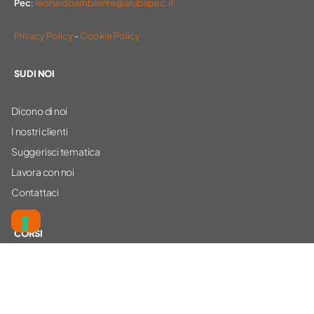
Pec
:
leonardoambiente@arubapec.it
Privacy Policy
-
Cookie Policy
SU DI NOI
Dicono di noi
I nostri clienti
Suggerisci tematica
Lavora con noi
Contattaci
CORSI
Ambiente
Sicurezza
Altro