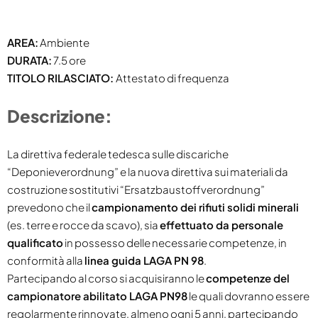
AREA:
Ambiente
DURATA:
7.5 ore
TITOLO RILASCIATO:
Attestato di frequenza
Descrizione:
La direttiva federale tedesca sulle discariche
“Deponieverordnung” e la nuova direttiva sui materiali da
costruzione sostitutivi “Ersatzbaustoffverordnung”
prevedono che il
campionamento dei rifiuti solidi minerali
(es. terre e rocce da scavo), sia
effettuato da personale
qualificato
in possesso delle necessarie competenze, in
conformità alla
linea guida LAGA PN 98
.
Partecipando al corso si acquisiranno le
competenze del
campionatore abilitato LAGA PN98
le quali dovranno essere
regolarmente rinnovate, almeno ogni 5 anni, partecipando