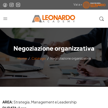
Vai a >
Negoziazione organizzativa
Home
/
Catalogo
/
Negoziazione organizzativa
AREA:
Strategia, Management e Leadership
DURATA:
8 ore