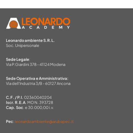
Leonardo ambiente S.R.L.
Soc. Unipersonale
Sede Legale
:
Via P.Giardini 378 - 41124 Modena
Sede Operativa e Amministrativa:
Via dell’Industria 3/B - 60127 Ancona
C.F. / P.I.
02360040204
Iscr. R.E.A
. MO N. 393728
Cap. Soc
. e 30.000,00 i.v.
Pec
:
leonardoambiente@arubapec.it