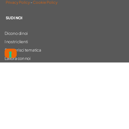
Privacy Policy
-
Cookie Policy
SU DI NOI
Dicono di noi
I nostri clienti
Suggerisci tematica
Lavora con noi
Contattaci
CORSI
Ambiente
Sicurezza
Altro