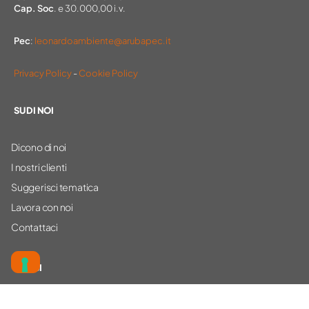
Cap. Soc
. e 30.000,00 i.v.
Pec
:
leonardoambiente@arubapec.it
Privacy Policy
-
Cookie Policy
SU DI NOI
Dicono di noi
I nostri clienti
Suggerisci tematica
Lavora con noi
Contattaci
CORSI
Ambiente