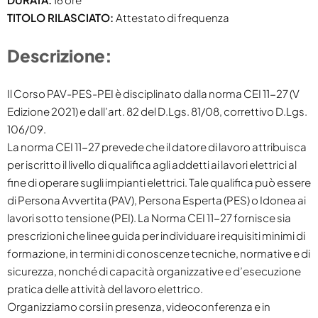
TITOLO RILASCIATO:
Attestato di frequenza
Descrizione:
Il Corso PAV-PES-PEI è disciplinato dalla norma CEI 11-27 (V
Edizione 2021) e dall’art. 82 del D.Lgs. 81/08, correttivo D.Lgs.
106/09.
La norma CEI 11-27 prevede che il datore di lavoro attribuisca
per iscritto il livello di qualifica agli addetti ai lavori elettrici al
fine di operare sugli impianti elettrici. Tale qualifica può essere
di Persona Avvertita (PAV), Persona Esperta (PES) o Idonea ai
lavori sotto tensione (PEI). La Norma CEI 11-27 fornisce sia
prescrizioni che linee guida per individuare i requisiti minimi di
formazione, in termini di conoscenze tecniche, normative e di
sicurezza, nonché di capacità organizzative e d’esecuzione
pratica delle attività del lavoro elettrico.
Organizziamo corsi in presenza, videoconferenza e in