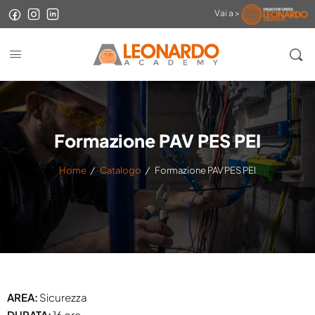
Vai a >
Formazione PAV PES PEI
Home
/
Catalogo
/
Formazione PAV PES PEI
AREA:
Sicurezza
DURATA:
16 ore