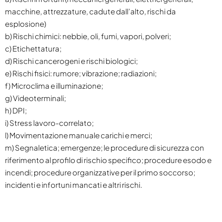
macchine, attrezzature, cadute dall’alto, rischi da
esplosione)
b) Rischi chimici: nebbie, oli, fumi, vapori, polveri;
c) Etichettatura;
d) Rischi cancerogeni e rischi biologici;
e) Rischi fisici: rumore; vibrazione; radiazioni;
f) Microclima e illuminazione;
g) Videoterminali;
h) DPI;
i) Stress lavoro-correlato;
l) Movimentazione manuale carichi e merci;
m) Segnaletica; emergenze; le procedure di sicurezza con
riferimento al profilo di rischio specifico; procedure esodo e
incendi; procedure organizzative per il primo soccorso;
incidenti e infortuni mancati e altri rischi.