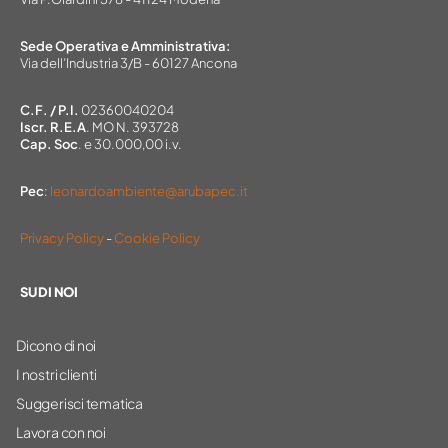
Sede Operativa e Amministrativa:
Via dell’Industria 3/B - 60127 Ancona
C.F. / P.I.
02360040204
Iscr. R.E.A
. MO N. 393728
Cap. Soc
. e 30.000,00 i.v.
Pec
:
leonardoambiente@arubapec.it
Privacy Policy
-
Cookie Policy
SU DI NOI
Dicono di noi
I nostri clienti
Suggerisci tematica
Lavora con noi