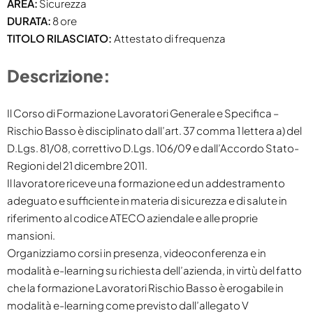
AREA:
Sicurezza
DURATA:
8 ore
TITOLO RILASCIATO:
Attestato di frequenza
Descrizione:
Il Corso di Formazione Lavoratori Generale e Specifica –
Rischio Basso è disciplinato dall’art. 37 comma 1 lettera a) del
D.Lgs. 81/08, correttivo D.Lgs. 106/09 e dall’Accordo Stato-
Regioni del 21 dicembre 2011.
Il lavoratore riceve una formazione ed un addestramento
adeguato e sufficiente in materia di sicurezza e di salute in
riferimento al codice ATECO aziendale e alle proprie
mansioni.
Organizziamo corsi in presenza, videoconferenza e in
modalità e-learning su richiesta dell’azienda, in virtù del fatto
che la formazione Lavoratori Rischio Basso è erogabile in
modalità e-learning come previsto dall’allegato V