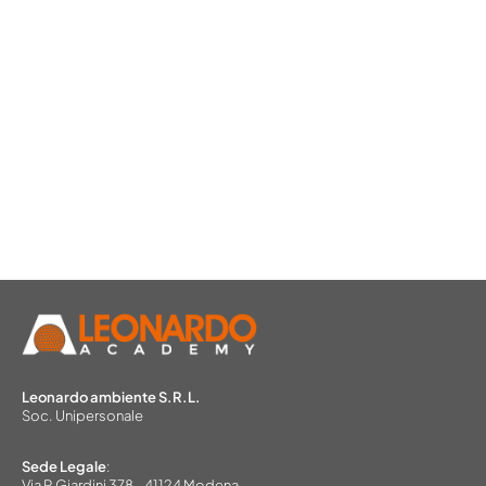
Leonardo ambiente S.R.L.
Soc. Unipersonale
Sede Legale
:
Via P.Giardini 378 - 41124 Modena