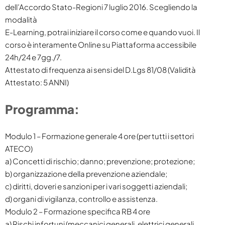
dell’Accordo Stato-Regioni 7 luglio 2016. Scegliendo la
modalità
E-Learning, potrai iniziare il corso come e quando vuoi. Il
corso è interamente Online su Piattaforma accessibile
24h/24 e 7gg./7.
Attestato di frequenza ai sensi del D.Lgs 81/08 (Validità
Attestato: 5 ANNI)
Programma:
Modulo 1 – Formazione generale 4 ore (per tutti i settori
ATECO)
a) Concetti di rischio; danno; prevenzione; protezione;
b) organizzazione della prevenzione aziendale;
c) diritti, doveri e sanzioni per i vari soggetti aziendali;
d) organi di vigilanza, controllo e assistenza.
Modulo 2 – Formazione specifica RB 4 ore
a) Rischi infortuni (meccanici generali, elettrici generali,