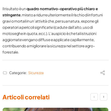
Il risultato è un
quadro normativo-operativo più chiaro e
stringente
, mirato a ridurre ulteriormente il rischio di infortuni
gravi o mortali in un’attività che, per sua natura, espone gli
operatori a pericoli significativi (cadute dall’alto, uso di
motoseghe in quota, ecc.). L’auspicio è che tali istruzioni
aggiornate vengano diffuse e applicate capillarmente,
contribuendo a migliorare la sicurezza nel settore agro-
forestale.
Categorie:
Sicurezza
Articoli correlati