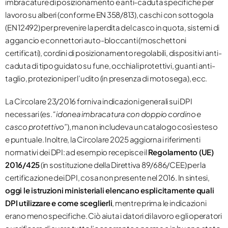
imbracature di posizionamento e anti-caduta specifiche per
lavoro su alberi (conforme EN 358/813), caschi con sottogola
(EN 12492) per prevenire la perdita del casco in quota, sistemi di
aggancio e connettori auto-bloccanti (moschettoni
certificati), cordini di posizionamento regolabili, dispositivi anti-
caduta di tipo guidato su fune, occhiali protettivi, guanti anti-
taglio, protezioni per l’udito (in presenza di motosega), ecc.
La Circolare 23/2016 forniva indicazioni generali sui DPI
necessari (es.
“idonea imbracatura con doppio cordino e
casco protettivo”
), ma non includeva un catalogo così esteso
e puntuale. Inoltre, la Circolare 2025 aggiorna i riferimenti
normativi dei DPI: ad esempio recepisce il
Regolamento (UE)
2016/425
(in sostituzione della Direttiva 89/686/CEE) per la
certificazione dei DPI, cosa non presente nel 2016. In sintesi,
oggi le istruzioni ministeriali elencano esplicitamente quali
DPI utilizzare e come sceglierli
, mentre prima le indicazioni
erano meno specifiche. Ciò aiuta i datori di lavoro e gli operatori