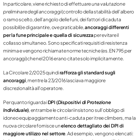
In particolare, viene richiesto di effettuare
una valutazione
preliminare degli ancoraggi
(controllo della stabilità dell’albero
o ramo scelto, dell’angolo delle funi, dei fattori di caduta
possibili) e di garantire, ove praticabile,
ancoraggi differenti
per la fune principale e quella di sicurezza
per evitare il
collasso simultaneo. Sono specificati requisiti di resistenza
minima e vengono richiamate norme tecniche (es. EN 795 per
ancoraggi) che nel 2016 erano citate solo implicitamente.
La Circolare 2/2025 quindi
rafforza gli standard sugli
ancoraggi
, mentre la 23/2016 lasciava maggiore
discrezionalità all’operatore.
Per quanto riguarda i
DPI (
Dispositivi di Protezione
Individuale
)
, entrambe le circolari insistono sull’obbligo di
idoneo equipaggiamento anti-caduta per i tree climbers, ma la
nuova circolare fornisce un
elenco dettagliato dei DPI di
maggiore utilizzo nel settore
​. Ad esempio, vengono elencati: