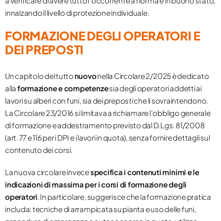
a verificare di avere tutto l’occorrente a norma e in buono stato,
innalzando il livello di protezione individuale.
FORMAZIONE DEGLI OPERATORI E
DEI PREPOSTI
Un capitolo del tutto
nuovo
nella Circolare 2/2025 è dedicato
alla
formazione e competenze
sia degli operatori addetti ai
lavori su alberi con funi, sia dei
preposti
che li sovraintendono​​.
La Circolare 23/2016 si limitava a richiamare l’obbligo generale
di formazione e addestramento previsto dal D.Lgs. 81/2008
(art. 77 e 116 per i DPI e i lavori in quota), senza fornire dettagli sul
contenuto dei corsi.
La nuova circolare invece
specifica i contenuti minimi e le
indicazioni di massima per i corsi di formazione degli
operatori
​. In particolare, suggerisce che la formazione pratica
includa: tecniche di arrampicata su pianta e uso delle funi,