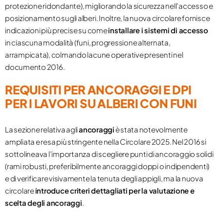
protezione ridondante), migliorando la sicurezza nell’accesso e
posizionamento sugli alberi. Inoltre, la nuova circolare fornisce
indicazioni più precise su come
installare i sistemi di accesso
in ciascuna modalità (funi, progressione alternata,
arrampicata), colmando lacune operative presenti nel
documento 2016.
REQUISITI PER ANCORAGGI E DPI
PER I LAVORI SU ALBERI CON FUNI
La sezione relativa agli
ancoraggi
è stata notevolmente
ampliata e resa più stringente nella Circolare 2025. Nel 2016 si
sottolineava l’importanza di scegliere punti di ancoraggio solidi
(rami robusti, preferibilmente ancoraggi doppi o indipendenti)
e di verificare visivamente la tenuta degli appigli, ma la nuova
circolare
introduce criteri dettagliati per la valutazione e
scelta degli ancoraggi
​.