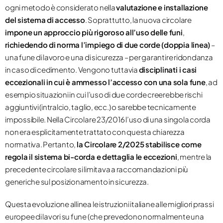
ogni metodo è considerato nella
valutazione e installazione
del sistema di accesso
​. Soprattutto, la nuova circolare
impone un approccio più rigoroso all’uso delle funi
,
richiedendo di norma l’impiego di due corde (doppia linea)
–
una fune di lavoro e una di sicurezza – per garantire ridondanza
in caso di cedimento. Vengono tuttavia
disciplinati i casi
eccezionali in cui è ammesso l’accesso con una sola fune
​, ad
esempio situazioni in cui l’uso di due corde creerebbe rischi
aggiuntivi (intralcio, taglio, ecc.) o sarebbe tecnicamente
impossibile. Nella Circolare 23/2016 l’uso di una singola corda
non era esplicitamente trattato con questa chiarezza
normativa. Pertanto,
la Circolare 2/2025 stabilisce come
regola il sistema bi-corda e dettaglia le eccezioni
, mentre la
precedente circolare si limitava a raccomandazioni più
generiche sul posizionamento in sicurezza.
Questa evoluzione allinea le istruzioni italiane alle migliori prassi
europee di lavori su fune (che prevedono normalmente una