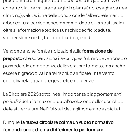
procedure di emergenza e autosoccorso in quota, utilizzo
corretto di attrezzature da taglio in pianta (motoseghe da tree
climbing), valutazione delle condizioni dell’albero (elementi di
arboricoltura per riconoscere segni di debolezza strutturale),
oltre alla formazione teorica su rischi specifici (caduta,
sospensione inerte, fattore di caduta, ecc.).
Vengono anche fornite indicazioni sulla
formazione del
preposto
che supervisiona i lavori: quest’ultimo deve non solo
possedere le competenze del lavoratore formato, ma anche
essere in grado di valutare i rischi, pianificare l’intervento,
coordinare la squadra e gestire le emergenze.
La Circolare 2025 sottolinea l’importanza di
aggiornamenti
periodici
della formazione, data l’evoluzione delle tecniche e
delle attrezzature. Nel 2016 tali dettagli non erano esplicitati.
Dunque,
la nuova circolare colma un vuoto normativo
fornendo uno schema di riferimento per formare