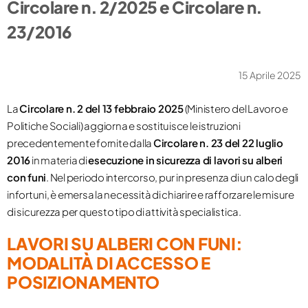
Circolare n. 2/2025 e Circolare n.
23/2016
15 Aprile 2025
La
Circolare n. 2 del 13 febbraio 2025
(Ministero del Lavoro e
Politiche Sociali) aggiorna e sostituisce le istruzioni
precedentemente fornite dalla
Circolare n. 23 del 22 luglio
2016
in materia di
esecuzione in sicurezza di lavori su alberi
con funi
​. Nel periodo intercorso, pur in presenza di un calo degli
infortuni, è emersa la necessità di chiarire e rafforzare le misure
di sicurezza per questo tipo di attività specialistica.
LAVORI SU ALBERI CON FUNI:
MODALITÀ DI ACCESSO E
POSIZIONAMENTO