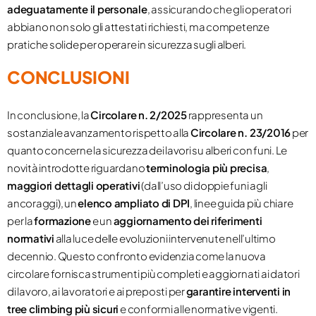
adeguatamente il personale
, assicurando che gli operatori
abbiano non solo gli attestati richiesti, ma competenze
pratiche solide per operare in sicurezza sugli alberi.
CONCLUSIONI
In conclusione, la
Circolare n. 2/2025
rappresenta un
sostanziale avanzamento rispetto alla
Circolare n. 23/2016
per
quanto concerne la sicurezza dei lavori su alberi con funi. Le
novità introdotte riguardano
terminologia più precisa
,
maggiori dettagli operativi
(dall’uso di doppie funi agli
ancoraggi), un
elenco ampliato di DPI
, linee guida più chiare
per la
formazione
e un
aggiornamento dei riferimenti
normativi
alla luce delle evoluzioni intervenute nell’ultimo
decennio. Questo confronto evidenzia come la nuova
circolare fornisca strumenti più completi e aggiornati ai datori
di lavoro, ai lavoratori e ai preposti per
garantire interventi in
tree climbing più sicuri
e conformi alle normative vigenti.