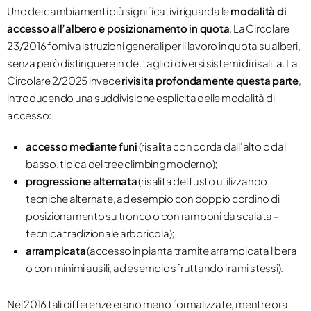
Uno dei cambiamenti più significativi riguarda le
modalità di
accesso all’albero e posizionamento in quota
. La Circolare
23/2016 forniva istruzioni generali per il lavoro in quota su alberi,
senza però distinguere in dettaglio i diversi sistemi di risalita. La
Circolare 2/2025 invece
rivisita profondamente questa parte
,
introducendo una suddivisione esplicita delle modalità di
accesso:
accesso mediante funi
(risalita con corda dall’alto o dal
basso, tipica del tree climbing moderno);
progressione alternata
(risalita del fusto utilizzando
tecniche alternate, ad esempio con doppio cordino di
posizionamento su tronco o con ramponi da scalata –
tecnica tradizionale arboricola);
arrampicata
(accesso in pianta tramite arrampicata libera
o con minimi ausili, ad esempio sfruttando i rami stessi).
Nel 2016 tali differenze erano meno formalizzate, mentre ora