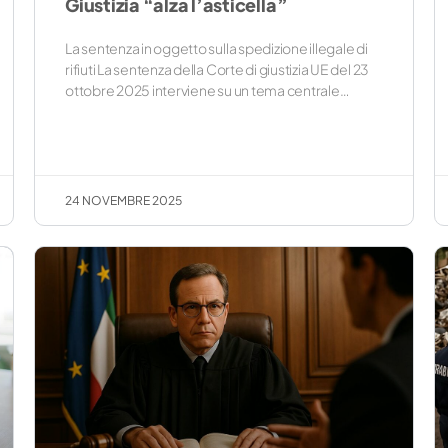
Giustizia “alza l’asticella”
La sentenza in oggetto sulla spedizione illegale di
rifiuti La sentenza della Corte di giustizia UE del 23
ottobre 2025 interviene su un tema centrale…
24 NOVEMBRE 2025