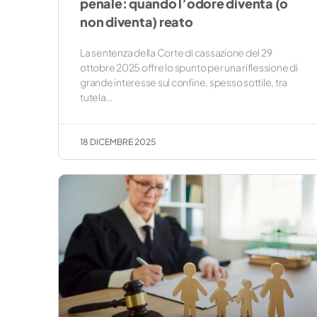
penale: quando l’odore diventa (o
non diventa) reato
La sentenza della Corte di cassazione del 29
ottobre 2025 offre lo spunto per una riflessione di
grande interesse sul confine, spesso sottile, tra
tutela…
18 DICEMBRE 2025