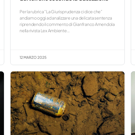
Per la rubrica “La Giurisprudenza ci dice che”
andiamo oggi ad analizzare una delicata sentenza
riprendendo il commento di Gianfranco Amendola
nella rivista Lex Ambiente…
12 MARZO 2025