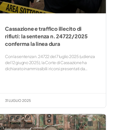
Cassazione e traffico illecito di
rifiuti: la sentenza n. 24722/2025
conferma la linea dura
Con la sentenza n. 24722 del 7 luglio 2025 (udienza
del 12 giugno 2025), la Corte di Cassazione ha
dichiarato inammissibili i ricorsi presentati da…
31 LUGLIO 2025