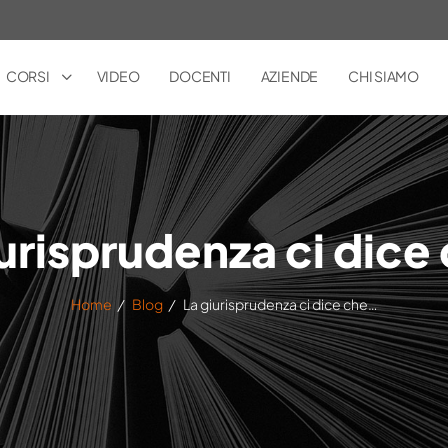
CORSI
VIDEO
DOCENTI
AZIENDE
CHI SIAMO
iurisprudenza ci dice
Home
/
Blog
/
La giurisprudenza ci dice che…