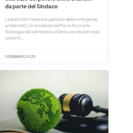
da parte del Sindaco
La dottrina in materia di gestione delle emergenze
ambientali Come indicato da Marco Ricci nella
Rivista giuridica Ambiente e Diritto uno dei principali
settori in…
11 FEBBRAIO 2025