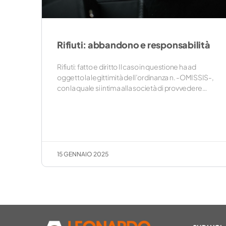
Rifiuti: abbandono e responsabilità
Rifiuti: fatto e diritto Il caso in questione ha ad
oggetto la legittimità dell’ordinanza n. -OMISSIS-,
con la quale si intima alla società di provvedere…
15 GENNAIO 2025