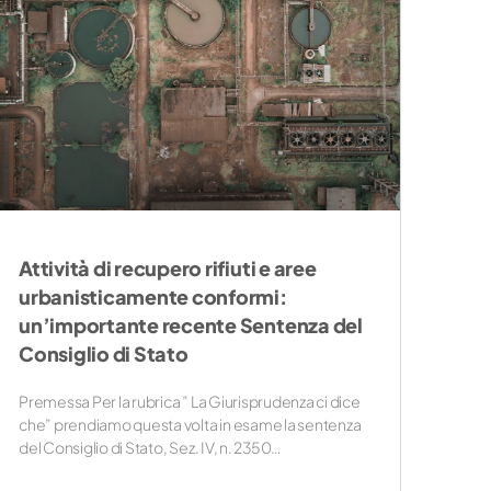
Attività di recupero rifiuti e aree
urbanisticamente conformi:
un’importante recente Sentenza del
Consiglio di Stato
Premessa Per la rubrica ” La Giurisprudenza ci dice
che” prendiamo questa volta in esame la sentenza
del Consiglio di Stato, Sez. IV, n. 2350…