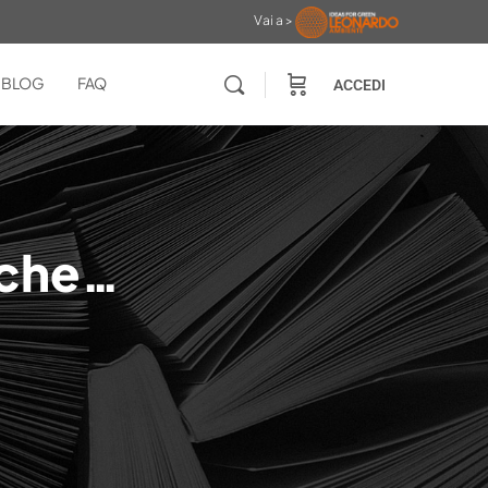
Vai a >
BLOG
FAQ
ACCEDI
 che…