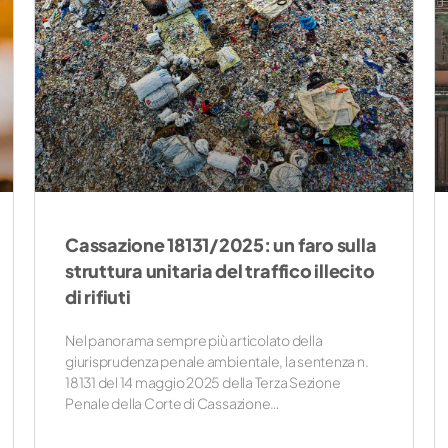
Cassazione 18131/2025: un faro sulla
struttura unitaria del traffico illecito
di rifiuti
Nel panorama sempre più articolato della
giurisprudenza penale ambientale, la sentenza n.
18131 del 14 maggio 2025 della Terza Sezione
Penale della Corte di Cassazione…