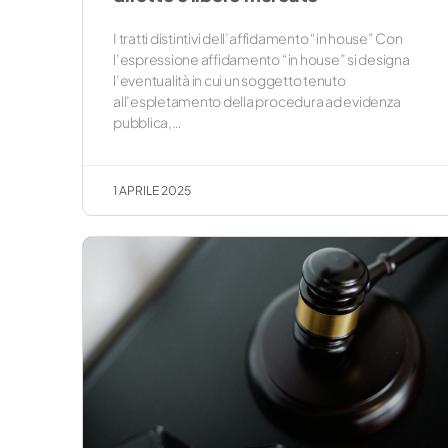
I tratti distintivi dell’affidamento “in house” Con
l’espressione affidamento “in house” si designa
l’eventualità in cui un soggetto tenuto
all’espletamento della procedura ad evidenza
pubblica,…
1 APRILE 2025