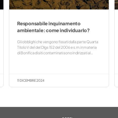
Responsabile inquinamento
ambientale: come individuarlo?
Gli obblighi che vengono fissati dalla parte Quarta
Titolo V del del Dlgs 152 del 2006 e s.m.in materia
di Bonifica di siti contaminati sono indirizzati al…
11 DICEMBRE 2024