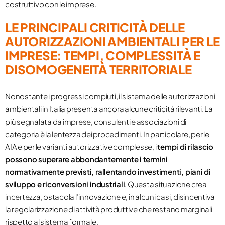
costruttivo con le imprese.
LE PRINCIPALI CRITICITÀ DELLE
AUTORIZZAZIONI AMBIENTALI PER LE
IMPRESE: TEMPI, COMPLESSITÀ E
DISOMOGENEITÀ TERRITORIALE
Nonostante i progressi compiuti, il sistema delle autorizzazioni
ambientali in Italia presenta ancora alcune criticità rilevanti. La
più segnalata da imprese, consulenti e associazioni di
categoria è la lentezza dei procedimenti. In particolare, per le
AIA e per le varianti autorizzative complesse, i
tempi di rilascio
possono superare abbondantemente i termini
normativamente previsti, rallentando investimenti, piani di
sviluppo e riconversioni industriali
. Questa situazione crea
incertezza, ostacola l’innovazione e, in alcuni casi, disincentiva
la regolarizzazione di attività produttive che restano marginali
rispetto al sistema formale.