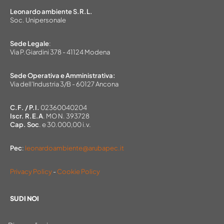
Leonardo ambiente S.R.L.
Soc. Unipersonale
Sede Legale
:
Via P.Giardini 378 - 41124 Modena
Sede Operativa e Amministrativa:
Via dell’Industria 3/B - 60127 Ancona
C.F. / P.I.
02360040204
Iscr. R.E.A
. MO N. 393728
Cap. Soc
. e 30.000,00 i.v.
Pec
:
leonardoambiente@arubapec.it
Privacy Policy
-
Cookie Policy
SU DI NOI