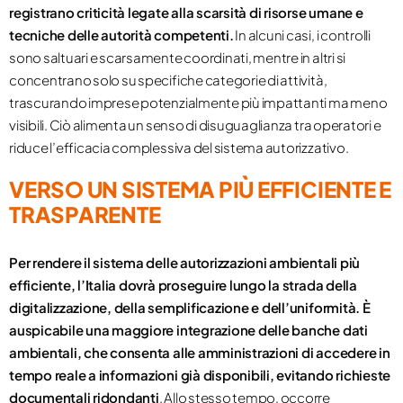
registrano criticità legate alla scarsità di risorse umane e
tecniche delle autorità competenti.
In alcuni casi, i controlli
sono saltuari e scarsamente coordinati, mentre in altri si
concentrano solo su specifiche categorie di attività,
trascurando imprese potenzialmente più impattanti ma meno
visibili. Ciò alimenta un senso di disuguaglianza tra operatori e
riduce l’efficacia complessiva del sistema autorizzativo.
VERSO UN SISTEMA PIÙ EFFICIENTE E
TRASPARENTE
Per rendere il sistema delle autorizzazioni ambientali più
efficiente, l’Italia dovrà proseguire lungo la strada della
digitalizzazione, della semplificazione e dell’uniformità. È
auspicabile una maggiore integrazione delle banche dati
ambientali, che consenta alle amministrazioni di accedere in
tempo reale a informazioni già disponibili, evitando richieste
documentali ridondanti
. Allo stesso tempo, occorre