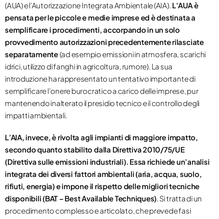
(AUA) e l’Autorizzazione Integrata Ambientale (AIA).
L’AUA è
pensata per le piccole e medie imprese ed è destinata a
semplificare i procedimenti, accorpando in un solo
provvedimento autorizzazioni precedentemente rilasciate
separatamente
(ad esempio emissioni in atmosfera, scarichi
idrici, utilizzo di fanghi in agricoltura, rumore). La sua
introduzione ha rappresentato un tentativo importante di
semplificare l’onere burocratico a carico delle imprese, pur
mantenendo inalterato il presidio tecnico e il controllo degli
impatti ambientali.
L’AIA, invece, è rivolta agli impianti di maggiore impatto,
secondo quanto stabilito dalla Direttiva 2010/75/UE
(Direttiva sulle emissioni industriali). Essa richiede un’analisi
integrata dei diversi fattori ambientali (aria, acqua, suolo,
rifiuti, energia) e impone il rispetto delle migliori tecniche
disponibili (BAT – Best Available Techniques)
. Si tratta di un
procedimento complesso e articolato, che prevede fasi