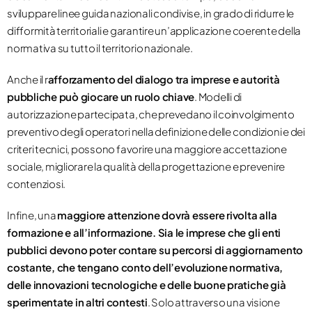
sviluppare linee guida nazionali condivise, in grado di ridurre le
difformità territoriali e garantire un’applicazione coerente della
normativa su tutto il territorio nazionale.
Anche il r
afforzamento del dialogo tra imprese e autorità
pubbliche può giocare un ruolo chiave
. Modelli di
autorizzazione partecipata, che prevedano il coinvolgimento
preventivo degli operatori nella definizione delle condizioni e dei
criteri tecnici, possono favorire una maggiore accettazione
sociale, migliorare la qualità della progettazione e prevenire
contenziosi.
Infine, una
maggiore attenzione dovrà essere rivolta alla
formazione e all’informazione. Sia le imprese che gli enti
pubblici devono poter contare su percorsi di aggiornamento
costante, che tengano conto dell’evoluzione normativa,
delle innovazioni tecnologiche e delle buone pratiche già
sperimentate in altri contesti
. Solo attraverso una visione