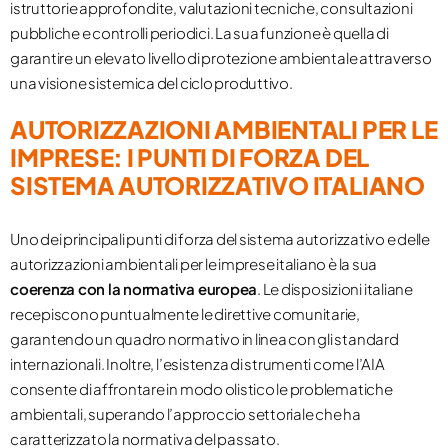
istruttorie approfondite, valutazioni tecniche, consultazioni
pubbliche e controlli periodici. La sua funzione è quella di
garantire un elevato livello di protezione ambientale attraverso
una visione sistemica del ciclo produttivo.
AUTORIZZAZIONI AMBIENTALI PER LE
IMPRESE: I PUNTI DI FORZA DEL
SISTEMA AUTORIZZATIVO ITALIANO
Uno dei principali punti di forza del sistema autorizzativo e delle
autorizzazioni ambientali per le imprese italiano è la sua
coerenza con la normativa europea
. Le disposizioni italiane
recepiscono puntualmente le direttive comunitarie,
garantendo un quadro normativo in linea con gli standard
internazionali. Inoltre, l’esistenza di strumenti come l’AIA
consente di affrontare in modo olistico le problematiche
ambientali, superando l’approccio settoriale che ha
caratterizzato la normativa del passato.