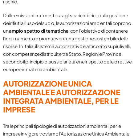
rischio.
Dalle emissioni in atmosfera agli scarichi idrici, dalla gestione
dei rifiuti all’uso del suolo, le autorizzazioni ambientali coprono
un
ampio spettro di tematiche
, con l’obiettivo di contenere
l’inquinamento e promuovere una gestione sostenibile delle
risorse. In Italia, il sistema autorizzativo è articolato su più livelli,
con competenze distribuite tra Stato, Regioni e Province,
secondo il principio di sussidiarietà e nel rispetto delle direttive
europee in materia ambientale.
AUTORIZZAZIONE UNICA
AMBIENTALE E AUTORIZZAZIONE
INTEGRATA AMBIENTALE, PER LE
IMPRESE
Tra le principali tipologie di autorizzazioni ambientali per le
imprese in vigore troviamo l’Autorizzazione Unica Ambientale