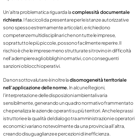
Un’altra problematica riguarda la
complessità documentale
richiesta
. I fascicoli da presentare per le istanze autorizzative
sono spesso estremamente articolati, e richiedono
competenze multidisciplinari che non tutte le imprese,
soprattutto le più piccole, possono facilmente reperire. Il
rischio è che le imprese meno strutturate si trovino in difficoltà
nell’adempiere agli obblighi normativi, con conseguenti
sanzioni o blocchi operativi.
Da non sottovalutare è inoltre la
disomogeneità territoriale
nell’applicazione delle norme.
In alcune Regioni,
l’interpretazione delle disposizioni ambientali varia
sensibilmente, generando un quadro normativo frammentato
che penalizza le aziende operanti su più territori. Anche le prassi
istruttorie e la qualità del dialogo tra amministrazioni e operatori
economici variano notevolmente da una provincia all’altra,
creando disuguaglianze e percezioni di inefficienza.