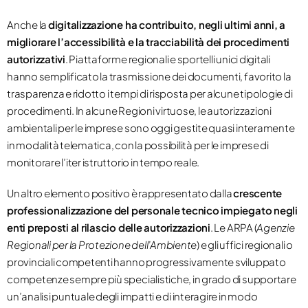
Anche la
digitalizzazione ha contribuito, negli ultimi anni, a
migliorare l’accessibilità e la tracciabilità dei procedimenti
autorizzativi
. Piattaforme regionali e sportelli unici digitali
hanno semplificato la trasmissione dei documenti, favorito la
trasparenza e ridotto i tempi di risposta per alcune tipologie di
procedimenti. In alcune Regioni virtuose, le autorizzazioni
ambientali per le imprese sono oggi gestite quasi interamente
in modalità telematica, con la possibilità per le imprese di
monitorare l’iter istruttorio in tempo reale.
Un altro elemento positivo è rappresentato dalla
crescente
professionalizzazione del personale tecnico impiegato negli
enti preposti al rilascio delle autorizzazioni
. Le ARPA (
Agenzie
Regionali per la Protezione dell’Ambiente
) e gli uffici regionali o
provinciali competenti hanno progressivamente sviluppato
competenze sempre più specialistiche, in grado di supportare
un’analisi puntuale degli impatti e di interagire in modo