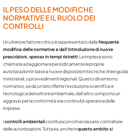
IL PESO DELLE MODIFICHE
NORMATIVE E
IL RUOLO DEI
CONTROLLI
Un ulteriore fattore critico è rappresentato dalla
frequente
modifica delle normative e dall’introduzione di nuove
prescrizioni, spesso in tempi ristretti
. Le imprese sono
chiamate ad aggiornare periodicamente le proprie
autorizzazioni in base a nuove disposizioni tecniche, linee guida
ministeriali, o provvedimenti regionali. Questo dinamismo
normativo, se da un lato riflette l’evoluzione scientifica e
tecnologica del settore ambientale, dall’altro comporta un
aggravio per la conformità e la continuità operativa delle
imprese.
I
controlli ambientali
costituiscono il necessario contraltare
delle autorizzazioni. Tuttavia, anche in
questo ambito si