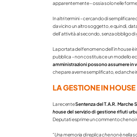
apparentemente – ossia solo nelle forme, 
In altri termini – cercando di semplificare
da vicino un altro soggetto, e quindi, data
dell’attività al secondo, senza obbligo di g
La portata del fenomeno dell’
in house
è 
pubblica – non costituisce un modello ecc
amministrazioni possono assumere in vi
che pare averne semplificato, ed anche inc
LA GESTIONE IN HOUSE 
La recente
Sentenza del T.A.R. Marche S
house
del servizio di gestione rifiuti u
Deputati esprime un commento che noi r
“Una memoria di replica che non è nella s