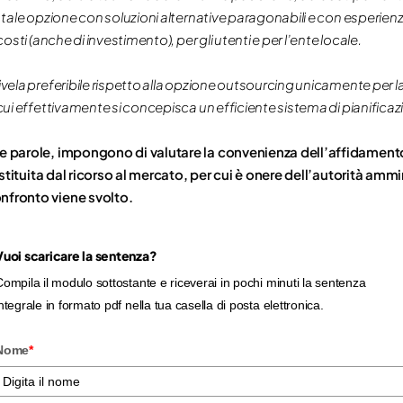
re tale opzione con soluzioni alternative paragonabili e con esperie
costi (anche di investimento), per gli utenti e per l’ente locale.
ivela preferibile rispetto alla opzione outsourcing unicamente per la
 cui effettivamente si concepisca un efficiente sistema di pianificazi
che parole, impongono di valutare la convenienza dell’affidamen
stituita dal ricorso al mercato, per cui è onere dell’autorità ammi
onfronto viene svolto.
Vuoi scaricare la sentenza?
ompila il modulo sottostante e riceverai in pochi minuti la sentenza
ntegrale in formato pdf nella tua casella di posta elettronica.
Nome
*