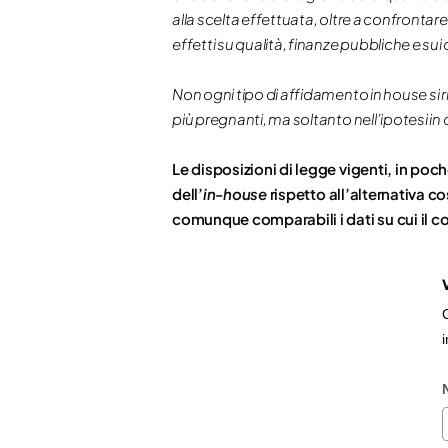
alla scelta effettuata, oltre a confronta
effetti su qualità, finanze pubbliche e sui 
Non ogni tipo di affidamento in house si r
più pregnanti, ma soltanto nell’ipotesi in
Le disposizioni di legge vigenti, in po
dell’
in-house
rispetto all’alternativa co
comunque comparabili i dati su cui il c
C
i