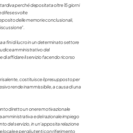
 tardiva perché depositata oltre 15 giorni
e difese svolte
 deposito delle memorie conclusionali,
iscussione”.
a fini di lucro in un determinato settore
iudice amministrativo del
di affidare il servizio facendo ricorso
ù risalente, costituisce il presupposto per
ivo rende inammissibile, a causa di una
ento diretto un onere motivazionale
za amministrativa e del razionale impiego
nto del servizio, in un’apposita relazione
e locale e per gli utenti con riferimento