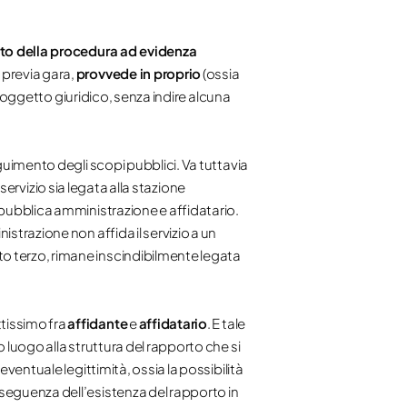
to della procedura ad evidenza
 previa gara,
provvede in proprio
(ossia
o soggetto giuridico, senza indire alcuna
eguimento degli scopi pubblici. Va tuttavia
l servizio sia legata alla stazione
 pubblica amministrazione e affidatario.
strazione non affida il servizio a un
to terzo, rimane inscindibilmente legata
ttissimo fra
affidante
e
affidatario
. E tale
o luogo alla struttura del rapporto che si
eventuale legittimità, ossia la possibilità
nseguenza dell’esistenza del rapporto in