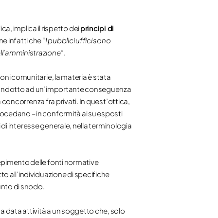
, implica il rispetto dei
principi di
e infatti che “
I pubblici uffici sono
ell’amministrazione”
.
ioni comunitarie, la materia è stata
no condotto ad un’importante conseguenza
a concorrenza fra privati. In quest’ottica,
rocedano – in conformità ai su esposti
zi di interesse generale, nella terminologia
epimento delle fonti normative
to all’individuazione di specifiche
punto di snodo.
a data attività a un soggetto che, solo