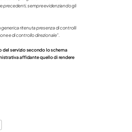
nze precedenti, sempre evidenziando gli
 generica ritenuta presenza di controlli
one e di controllo direzionale”.
to del servizio secondo lo schema
nistrativa affidante quello di rendere