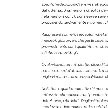
specifiche deduzioni difensive si atteggia
dall’udienza.) Una memoria di replica deve
nella memoria conclusionale avversaria, o
proponendo tardivamente argomenti che 
Rappresenta ormai ius receptum che l’impr
merceologico ovvero che gestisce servizi 
provvedimento con il quale l’Amministrazio
all’in house providing”.
Ove la vicenda amministrativa si snodi (com
l’emanazione dell’atto successivo, la m
originaria carenza di interesse, il ricorso
Nell’attuale quadro normativo è imposto 
rafforzato, che consenta un “penetrante c
delle risorse pubbliche”. Degli esiti della
che deve rendere ragione della qualità del 