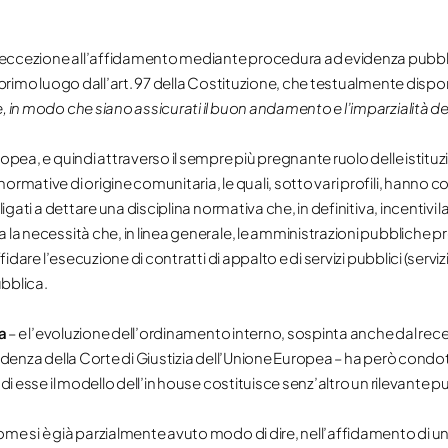
eccezione all’affidamento mediante procedura ad evidenza pubblica
 primo luogo dall’art. 97 della Costituzione, che testualmente dispon
, in modo che siano assicurati il buon andamento e l’imparzialità d
opea, e quindi attraverso il sempre più pregnante ruolo delle istituz
normative di origine comunitaria, le quali, sotto vari profili, han
igati a dettare una disciplina normativa che, in definitiva, incentivi l
 la necessità che, in linea generale, le amministrazioni pubbliche p
fidare l’esecuzione di contratti di appalto e di servizi pubblici (servi
bblica.
a
– e l’evoluzione dell’ordinamento interno, sospinta anche dal rec
udenza della Corte di Giustizia dell’Unione Europea – ha però condot
 di esse il modello dell’in house costituisce senz’altro un rilevante 
me si è già parzialmente avuto modo di dire, nell’affidamento di un