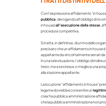
I TRATTI DISTINTIVI D
Con l’espressione affidamento “
in hous
pubblica
, derogando all’obbligo di ricor
in house)
all’esecuzione delle stesse
, a
procedura competitiva.
Si tratta, in definitiva, di un modello or
precisato che un affidamento
in house
è 
appaltante da vincoli talmente serrati da
In una tale situazione, l’obbligo di indir
terzo, ma a se stessa, o meglio a una pr
alla stazione appaltante.
La locuzione “
affidamento in house
” pre
legame dovrebbe consentire un
legitti
crea fra pubblica amministrazione affidante
che la pubblica amministrazione non proce