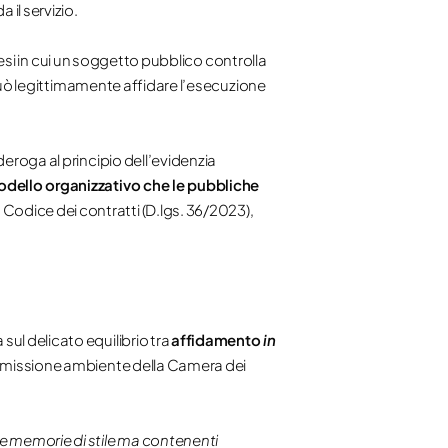
il servizio.
tesi in cui un soggetto pubblico controlla
o può legittimamente affidare l’esecuzione
eroga al principio dell’evidenzia
dello organizzativo che le pubbliche
 Codice dei contratti (D.lgs. 36/2023),
sul delicato equilibrio tra
affidamento
in
ommissione ambiente della Camera dei
re memorie di stile ma contenenti