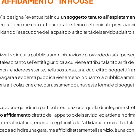
ELL’AFFIDAMENTO “IN HOUSE”
e
” si designa l’eventualità in cui
un soggetto tenuto all’espletamen
rere al libero mercato affidando all’esterno determinate prestazioni
ffidando l’esecuzione dell’appalto o la titolarità del servizio ad altr
ganizzativo in cui la pubblica amministrazione provvede da sé al pers
tale soltanto se l’entità giuridica a cui viene attribuita la titolarità de
 non rendere esistente, nella sostanza, una duplicità di soggetti fra
e una gara a evidenza pubblica viene meno in quanto la pubblica ammini
opria articolazione che, pur assumendo una veste formale di sogget
suppone quindi una particolare situazione: quella di un legame stre
mo affidamento
diretto dell’appalto o del servizio, ed attiene in prim
 e affidatario, e non alla legittimità dell’affidamento diretto. Tale 
da ad indire una gara, ma affidi direttamente il servizio, è una co