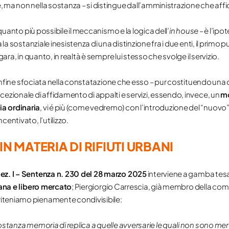
ma non nella sostanza – si distingue dall’amministrazione che affida 
 quanto più possibile il meccanismo e la logica dell’
in house
– è l’ipo
 la sostanziale inesistenza di una distinzione fra i due enti, il prim
ara, in quanto, in realtà è sempre lui stesso che svolge il servizio.
infine sfociata nella constatazione che esso – pur costituendo una d
ezionale di affidamento di appalti e servizi, essendo, invece, un
mo
a ordinaria
, vi é più (come vedremo) con l’introduzione del “nuovo”
entivato, l’utilizzo.
IN MATERIA DI RIFIUTI URBANI
ez. I – Sentenza n. 230 del 28 marzo 2025
interviene a gamba tesa 
rbana e libero mercato
; Piergiorgio Carrescia, già membro della c
iteniamo pienamente condivisibile:
ostanza memoria di replica a quelle avversarie le quali non sono me