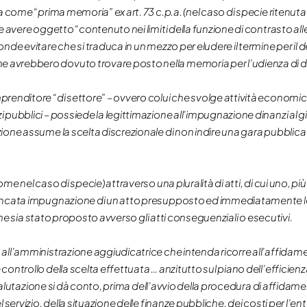
 come “prima memoria” ex art. 73 c.p.a. (nel caso di specie ritenuta
 avere oggetto “contenuto nei limiti della funzione di contrasto all
nde evitare che si traduca in un mezzo per eludere il termine per il
avrebbero dovuto trovare posto nella memoria per l’udienza di d
enditore “di settore” – ovvero colui che svolge attività economica 
pubblici – possiede la legittimazione all’impugnazione dinanzi al g
ne assume la scelta discrezionale di non indire una gara pubblica e 
e nel caso di specie) attraverso una pluralità di atti, di cui uno, pi
ancata impugnazione di un atto presupposto ed immediatamente les
 che sia stato proposto avverso gli atti conseguenziali o esecutivi.
all’amministrazione aggiudicatrice che intenda ricorre all’affidam
ontrollo della scelta effettuata … anzitutto sul piano dell’efficien
 valutazione si dà conto, prima dell’avvio della procedura di affidame
servizio, della situazione delle finanze pubbliche, dei costi per l’ent