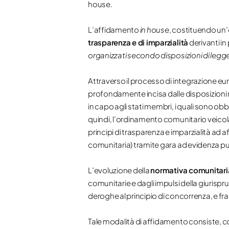
house.
L’affidamento
in house
, costituendo un’
trasparenza e di imparzialità
derivanti in
organizzati secondo disposizioni di legge
Attraverso il processo di integrazione eur
profondamente incisa dalle disposizioni 
in capo agli stati membri, i quali sono obbl
quindi, l’ordinamento comunitario veicola
principi di trasparenza e imparzialità ad af
comunitaria) tramite gara ad evidenza pu
L’evoluzione della
normativa comunitari
comunitarie e dagli impulsi della giurispr
deroghe al principio di concorrenza, e fra
Tale modalità di affidamento consiste, co